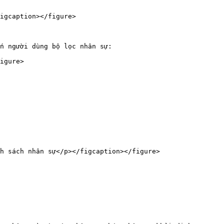
igcaption></figure>

n người dùng bộ lọc nhân sự:

igure>

h sách nhân sự</p></figcaption></figure>
