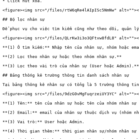
* Click nút xóa.

<figure><img src="/files/rtW6qRe4lAIpISc5NmNw" alt=""><
## Bộ lọc nhân sự

Để phục vụ cho việc tìm kiểm cũng như theo dõi, quản lý
<figure><img src="/files/QLrKw3i3o3QFtvw8fdL8" alt=""><
**(1) Ô tìm kiếm:** Nhập tên của nhân sự, nhóm hoặc ema
**(2) Lọc theo nhân sự hoặc theo nhóm nhân sự.**

**(3) Lọc theo vài trò của nhân sự (User hoặc Admin).**

## Bảng thống kê trường thông tin danh sách nhân sự

Tại bảng thông kê nhân sự có tổng là 5 trường thông tin
<figure><img src="/files/9dzG0vMgFuqrzeiUY3YC" alt=""><
**(1) Tên:** tên của nhân sự hoặc tên của nhóm nhân sự 
**(2) Email:** email của nhân sự thuộc dịch vụ (nhóm nh
**(3) Vai trò:** User hoặc Admin.

**(4) Thời gian thêm:** thời gian nhân sự/nhóm nhân sự 