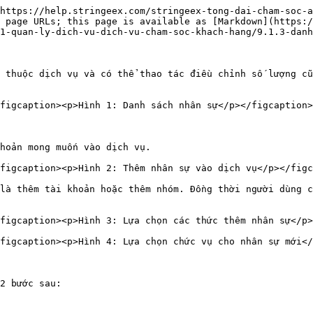
https://help.stringeex.com/stringeex-tong-dai-cham-soc-a
 page URLs; this page is available as [Markdown](https:
1-quan-ly-dich-vu-dich-vu-cham-soc-khach-hang/9.1.3-danh
 thuộc dịch vụ và có thể thao tác điều chỉnh số lượng cũ
figcaption><p>Hình 1: Danh sách nhân sự</p></figcaption>
hoản mong muốn vào dịch vụ.

figcaption><p>Hình 2: Thêm nhân sự vào dịch vụ</p></figc
là thêm tài khoản hoặc thêm nhóm. Đồng thời người dùng c
figcaption><p>Hình 3: Lựa chọn các thức thêm nhân sự</p>
figcaption><p>Hình 4: Lựa chọn chức vụ cho nhân sự mới</
2 bước sau:
