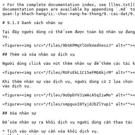
> For the complete documentation index, see [llms.txt](
documentation pages are available by appending `.md` to
quan-ly-khach-hang/ii.-chuc-nang-he-thong/9.-cai-dat/9.
# 9.1.3 Danh sách nhân sự

Tại đây người dùng có thể xem được toàn bộ nhân sự đang
vụ.

<figure><img src="/files/9bSKPMqYlGVkUedVeszJ" alt=""><
## Thêm và xóa nhân sự dịch vụ

Người dùng click vào nút thêm nhân sự để thêm các tài k
<figure><img src="/files/RUFsEkL1C15eFMG6kjrM" alt=""><
Khi thêm nhân sự vào dịch vụ, người dùng có 2 lựa chọn 
vào dịch vụ.

<figure><img src="/files/9oDpbYVJiWAcA5qIiwMo" alt=""><
<figure><img src="/files/smpguxI0TyjdJbZlYup1" alt=""><
## Xóa nhân sự

Để xóa nhân sự ra khỏi dịch vụ người dùng cần thao tác 
* Tích vào nhân sự cần xóa khỏi dịch vụ.
