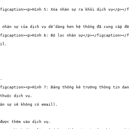
figcaption><p>Hình 5: Xóa nhân sự ra khỏi dịch vụ</p></f
 nhân sự của dịch vụ dễ dàng hơn hệ thống đã cung cấp đế
figcaption><p>Hình 6: Bộ lọc nhân sự</p></figcaption></f
il.

.

figcaption><p>Hình 7: Bảng thống kê trường thông tin dan
thuộc dịch vụ.

ân sự sẽ không có email).

được thêm vào dịch vụ.
