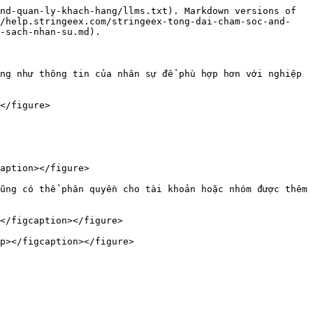
nd-quan-ly-khach-hang/llms.txt). Markdown versions of 
//help.stringeex.com/stringeex-tong-dai-cham-soc-and-
-sach-nhan-su.md).

ng như thông tin của nhân sự để phù hợp hơn với nghiệp 
</figure>

aption></figure>

ũng có thể phân quyền cho tài khoản hoặc nhóm được thêm 
</figcaption></figure>

p></figcaption></figure>
