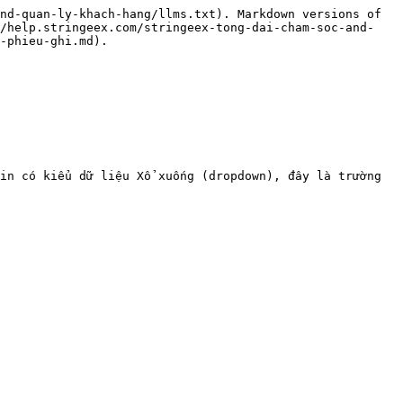
nd-quan-ly-khach-hang/llms.txt). Markdown versions of 
//help.stringeex.com/stringeex-tong-dai-cham-soc-and-
-phieu-ghi.md).

in có kiểu dữ liệu Xổ xuống (dropdown), đây là trường 