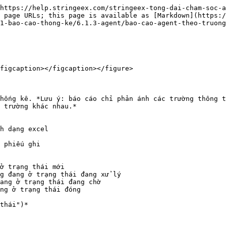
https://help.stringeex.com/stringeex-tong-dai-cham-soc-a
 page URLs; this page is available as [Markdown](https:
1-bao-cao-thong-ke/6.1.3-agent/bao-cao-agent-theo-truong
figcaption></figcaption></figure>

hống kê. *Lưu ý: báo cáo chỉ phản ánh các trường thông t
 trường khác nhau.*

h dạng excel

 phiếu ghi

ở trạng thái mới

g đang ở trạng thái đang xử lý

ang ở trạng thái đang chờ

ng ở trạng thái đóng
