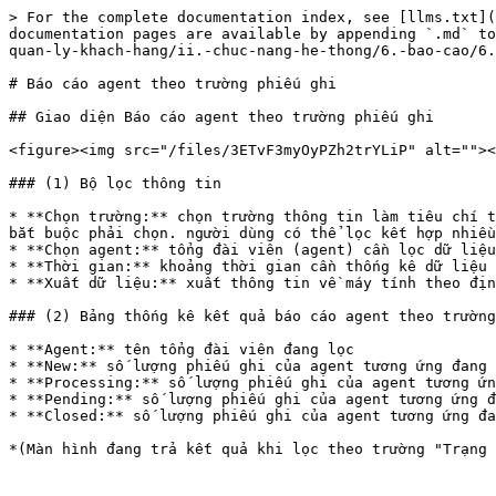
> For the complete documentation index, see [llms.txt](
documentation pages are available by appending `.md` to
quan-ly-khach-hang/ii.-chuc-nang-he-thong/6.-bao-cao/6.
# Báo cáo agent theo trường phiếu ghi

## Giao diện Báo cáo agent theo trường phiếu ghi

<figure><img src="/files/3ETvF3myOyPZh2trYLiP" alt=""><
### (1) Bộ lọc thông tin

* **Chọn trường:** chọn trường thông tin làm tiêu chí t
bắt buộc phải chọn. người dùng có thể lọc kết hợp nhiều
* **Chọn agent:** tổng đài viên (agent) cần lọc dữ liệu

* **Thời gian:** khoảng thời gian cần thống kê dữ liệu

* **Xuất dữ liệu:** xuất thông tin về máy tính theo địn
### (2) Bảng thống kê kết quả báo cáo agent theo trường
* **Agent:** tên tổng đài viên đang lọc

* **New:** số lượng phiếu ghi của agent tương ứng đang 
* **Processing:** số lượng phiếu ghi của agent tương ứn
* **Pending:** số lượng phiếu ghi của agent tương ứng đ
* **Closed:** số lượng phiếu ghi của agent tương ứng đa