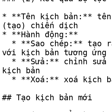
* **Tên kịch bản:** tên
(tạo) chiến dịch

* **Hành động:**

  * **Sao chép:** tạo ra kịch bản mới giống hệt 
với kịch bản tương ứng

  * **Sửa:** chỉnh sửa bộ câu hỏi khảo sát, tên 
kịch bản

  * **Xoá:** xoá kịch bản

## Tạo kịch bản mới
