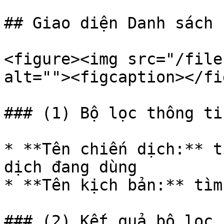
## Giao diện Danh sách 
<figure><img src="/file
alt=""><figcaption></fi
### (1) Bộ lọc thông tin
* **Tên chiến dịch:** t
dịch đang dùng

* **Tên kịch bản:** tìm
### (2) Kết quả bộ lọc
