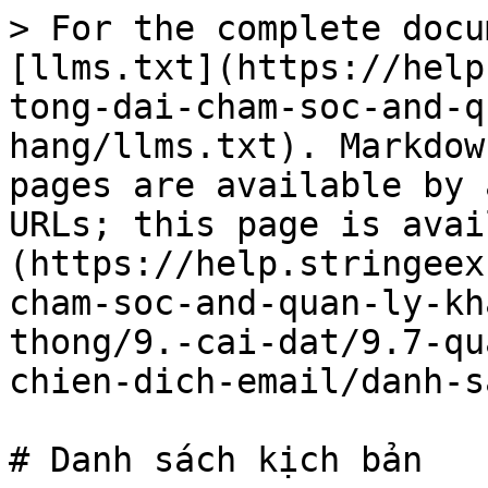
> For the complete docu
[llms.txt](https://help
tong-dai-cham-soc-and-q
hang/llms.txt). Markdow
pages are available by 
URLs; this page is avai
(https://help.stringeex
cham-soc-and-quan-ly-kh
thong/9.-cai-dat/9.7-qu
chien-dich-email/danh-s
# Danh sách kịch bản
