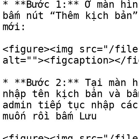
* **Bước 1:** Ở màn hìn
bấm nút “Thêm kịch bản”
mới:

<figure><img src="/file
alt=""><figcaption></fi
* **Bước 2:** Tại màn h
nhập tên kịch bản và bấ
admin tiếp tục nhập các
muốn rồi bấm Lưu

<figure><img src="/file